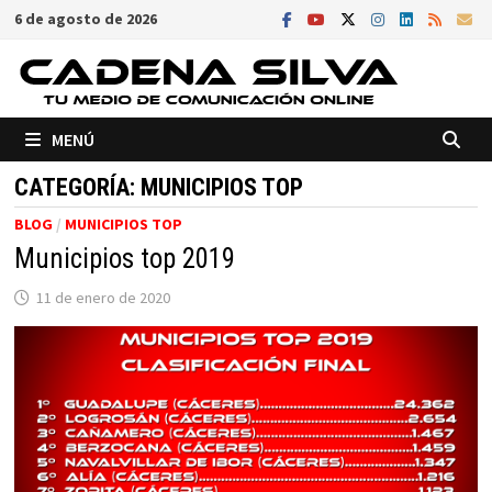
Saltar
6 de agosto de 2026
al
contenido
MENÚ
CATEGORÍA:
MUNICIPIOS TOP
BLOG
/
MUNICIPIOS TOP
Municipios top 2019
11 de enero de 2020