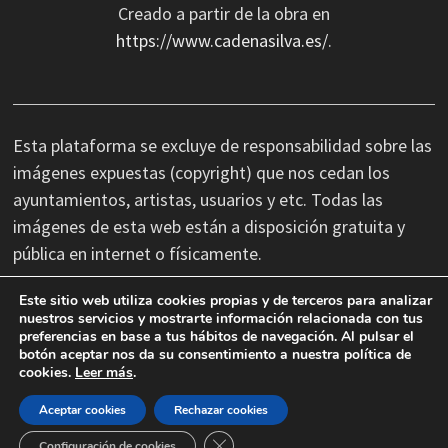
Creado a partir de la obra en
https://www.cadenasilva.es/
.
Esta plataforma se excluye de responsabilidad sobre las
imágenes expuestas (copyright) que nos cedan los
ayuntamientos, artistas, usuarios y etc. Todas las
imágenes de esta web están a disposición gratuita y
pública en internet o físicamente.
Este sitio web utiliza cookies propias y de terceros para analizar
No nos hacemos responsables de las erratas
nuestros servicios y mostrarte información relacionada con tus
preferencias en base a tus hábitos de navegación. Al pulsar el
tipográficas, así como cambios de última hora que se
botón aceptar nos da su consentimiento a nuestra política de
produzcan en la información facilitada por terceros.
cookies.
Leer más
.
Aceptar cookies
Rechazar cookies
CERRAR EL BANNER DE COOKIES
Configuración de cookies