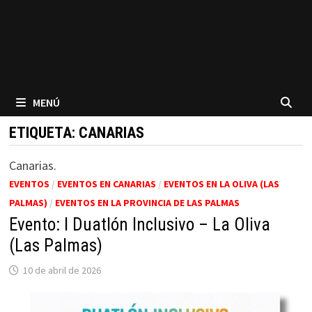
MENÚ
ETIQUETA:
CANARIAS
Canarias.
EVENTOS
/
EVENTOS EN CANARIAS
/
EVENTOS EN LA OLIVA (LAS
PALMAS)
/
EVENTOS EN LA PROVINCIA DE LAS PALMAS
Evento: I Duatlón Inclusivo – La Oliva
(Las Palmas)
10 de abril de 2026