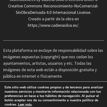
Creative Commons Reconocimiento-NoComercial-
SinObraDerivada 4.0 Internacional License
.
Creado a partir de la obra en
https://www.cadenasilva.es/
.
Esta plataforma se excluye de responsabilidad sobre las
imágenes expuestas (copyright) que nos cedan los
ayuntamientos, artistas, usuarios y etc. Todas las
imágenes de esta web están a disposición gratuita y
pública en internet o físicamente.
Este sitio web utiliza cookies propias y de terceros para analizar
No nos hacemos responsables de las erratas
nuestros servicios y mostrarte información relacionada con tus
preferencias en base a tus hábitos de navegación. Al pulsar el
tipográficas, así como cambios de última hora que se
botón aceptar nos da su consentimiento a nuestra política de
produzcan en la información facilitada por terceros.
cookies.
Leer más
.