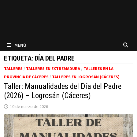
MENÚ
ETIQUETA:
DÍA DEL PADRE
TALLERES
/
TALLERES EN EXTREMADURA
/
TALLERES EN LA
PROVINCIA DE CÁCERES
/
TALLERES EN LOGROSÁN (CÁCERES)
Taller: Manualidades del Día del Padre
(2026) – Logrosán (Cáceres)
10 de marzo de 2026