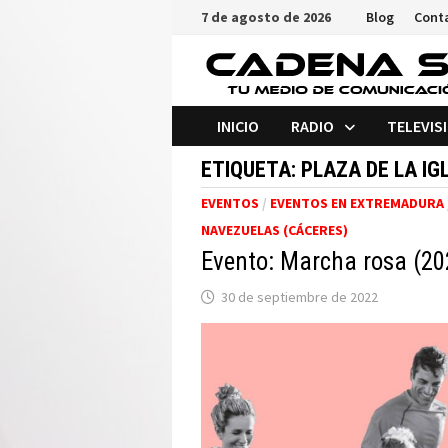
Saltar
7 de agosto de 2026
Blog
Cont
al
contenido
INICIO
RADIO
TELEVIS
ETIQUETA:
PLAZA DE LA IG
EVENTOS
/
EVENTOS EN EXTREMADURA
NAVEZUELAS (CÁCERES)
Evento: Marcha rosa (20
30 de septiembre de 2022