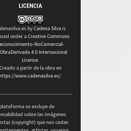
LICENCIA
denasilva.es
by
Cadena Silva
is
ensed under a
Creative Commons
econocimiento-NoComercial-
nObraDerivada 4.0 Internacional
License
.
Creado a partir de la obra en
https://www.cadenasilva.es/
.
plataforma se excluye de
nsabilidad sobre las imágenes
stas (copyright) que nos cedan
yuntamientos, artistas, usuarios