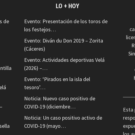
LO + HOY
s de
Evento: Presentación de los toros de
ca
los festejos…
lic
Evento: Diván du Don 2019 – Zorita
R
(Cáceres)
Si
Evento: Actividades deportivas Velá
ntilla
(2026) –…
Evento: ‘Pirados en la isla del
elá
tesoro’…
Noticia: Nuevo caso positivo de
–
COVID-19 (diciembre…
Esta 
Noticia: Un caso positivo activo de
respo
sella
COVID-19 (mayo…
expue
los a