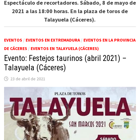
Espectáculo de recortadores. Sábado, 8 de mayo de
2021 a las 18:00 horas. En la plaza de toros de
Talayuela (Cáceres).
EVENTOS
/
EVENTOS EN EXTREMADURA
/
EVENTOS EN LA PROVINCIA
DE CÁCERES
/
EVENTOS EN TALAYUELA (CÁCERES)
Evento: Festejos taurinos (abril 2021) –
Talayuela (Cáceres)
23 de abril de 2021