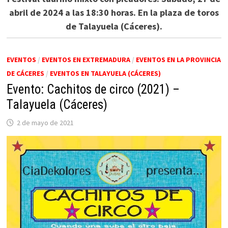
abril de 2024 a las 18:30 horas. En la plaza de toros
de Talayuela (Cáceres).
EVENTOS
/
EVENTOS EN EXTREMADURA
/
EVENTOS EN LA PROVINCIA
DE CÁCERES
/
EVENTOS EN TALAYUELA (CÁCERES)
Evento: Cachitos de circo (2021) –
Talayuela (Cáceres)
2 de mayo de 2021