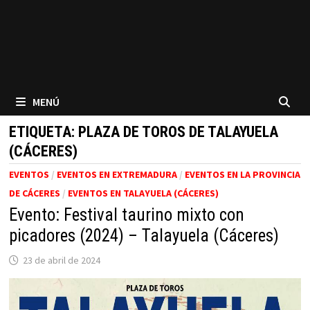
MENÚ
ETIQUETA:
PLAZA DE TOROS DE TALAYUELA
(CÁCERES)
EVENTOS
/
EVENTOS EN EXTREMADURA
/
EVENTOS EN LA PROVINCIA
DE CÁCERES
/
EVENTOS EN TALAYUELA (CÁCERES)
Evento: Festival taurino mixto con
picadores (2024) – Talayuela (Cáceres)
23 de abril de 2024