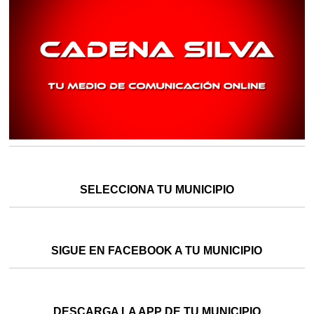
SELECCIONA TU MUNICIPIO
SIGUE EN FACEBOOK A TU MUNICIPIO
DESCARGA LA APP DE TU MUNICIPIO