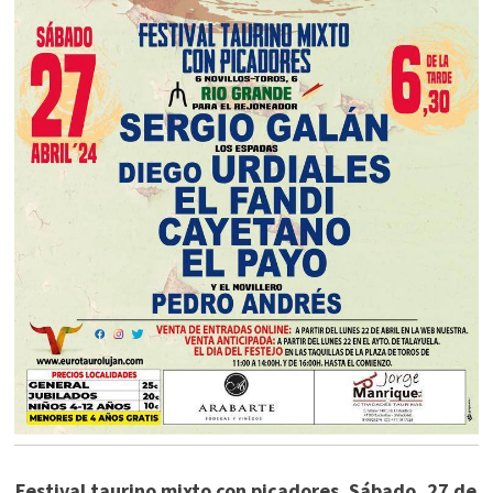
Festival taurino mixto con picadores. Sábado, 27 de