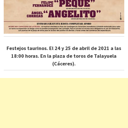
Festejos taurinos. El 24 y 25 de abril de 2021 a las
18:00 horas. En la plaza de toros de Talayuela
(Cáceres).