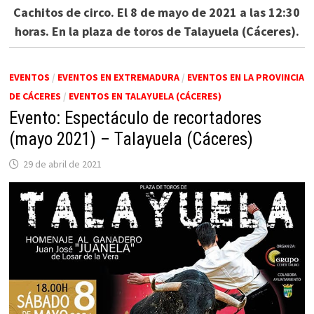
Cachitos de circo. El 8 de mayo de 2021 a las 12:30
horas. En la plaza de toros de Talayuela (Cáceres).
EVENTOS
/
EVENTOS EN EXTREMADURA
/
EVENTOS EN LA PROVINCIA
DE CÁCERES
/
EVENTOS EN TALAYUELA (CÁCERES)
Evento: Espectáculo de recortadores
(mayo 2021) – Talayuela (Cáceres)
29 de abril de 2021