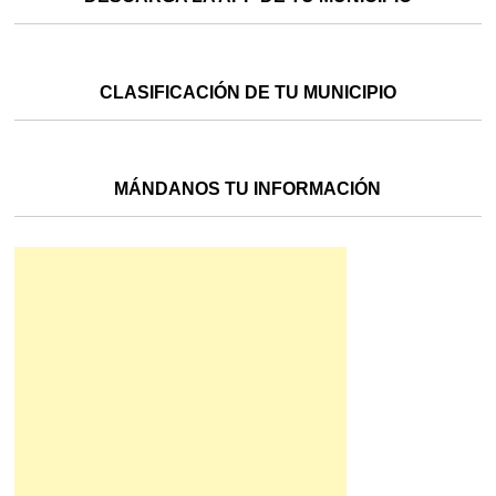
CLASIFICACIÓN DE TU MUNICIPIO
MÁNDANOS TU INFORMACIÓN