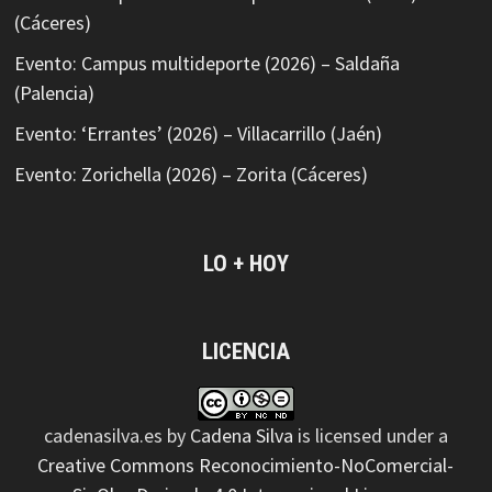
(Cáceres)
Evento: Campus multideporte (2026) – Saldaña
(Palencia)
Evento: ‘Errantes’ (2026) – Villacarrillo (Jaén)
Evento: Zorichella (2026) – Zorita (Cáceres)
LO + HOY
LICENCIA
cadenasilva.es
by
Cadena Silva
is licensed under a
Creative Commons Reconocimiento-NoComercial-