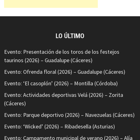
LO ÚLTIMO
Evento: Presentación de los toros de los festejos
taurinos (2026) – Guadalupe (Cáceres)
Evento: Ofrenda floral (2026) – Guadalupe (Cáceres)
Evento: ‘El casoplón’ (2026) – Montilla (Córdoba)
Evento: Actividades deportivas Velá (2026) – Zorita
(Cáceres)
Evento: Parque deportivo (2026) – Navezuelas (Cáceres)
Evento: ‘Wicked’ (2026) – Ribadesella (Asturias)
Evento: Campamento municipal de verano (2026) – Alía