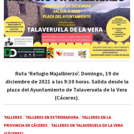
Ruta ‘Refugio Majalbierzo’. Domingo, 19 de
diciembre de 2021 a las 9:30 horas. Salida desde la
plaza del Ayuntamiento de Talaveruela de la Vera
(Cáceres).
TALLERES
/
TALLERES EN EXTREMADURA
/
TALLERES EN LA
PROVINCIA DE CÁCERES
/
TALLERES EN TALAVERUELA DE LA VERA
(CÁCERES)