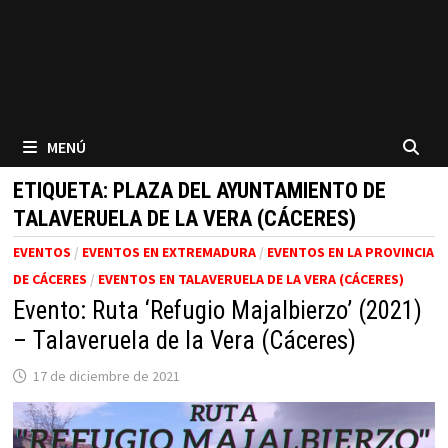
MENÚ
ETIQUETA:
PLAZA DEL AYUNTAMIENTO DE
TALAVERUELA DE LA VERA (CÁCERES)
EVENTOS
/
EVENTOS EN EXTREMADURA
/
EVENTOS EN LA PROVINCIA
DE CÁCERES
/
EVENTOS EN TALAVERUELA DE LA VERA (CÁCERES)
Evento: Ruta ‘Refugio Majalbierzo’ (2021)
– Talaveruela de la Vera (Cáceres)
17 de diciembre de 2021