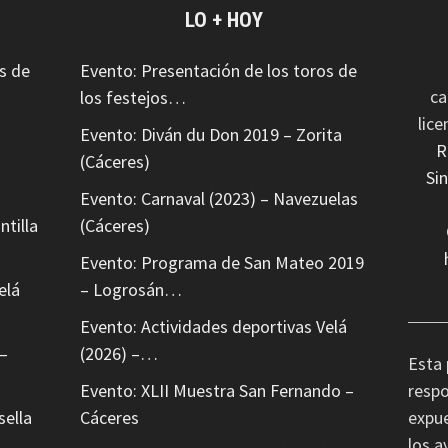
LO + HOY
s de
Evento: Presentación de los toros de
ca
los festejos…
lic
Evento: Diván du Don 2019 – Zorita
R
(Cáceres)
Si
Evento: Carnaval (2023) – Navezuelas
ntilla
(Cáceres)
Evento: Programa de San Mateo 2019
elá
– Logrosán…
Evento: Actividades deportivas Velá
–
(2026) –…
Esta 
Evento: XLII Muestra San Fernando –
respo
sella
Cáceres
expue
los a