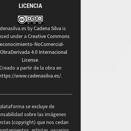
LICENCIA
denasilva.es
by
Cadena Silva
is
ensed under a
Creative Commons
econocimiento-NoComercial-
nObraDerivada 4.0 Internacional
License
.
Creado a partir de la obra en
https://www.cadenasilva.es/
.
plataforma se excluye de
nsabilidad sobre las imágenes
stas (copyright) que nos cedan
yuntamientos, artistas, usuarios