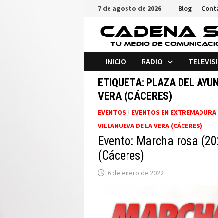
Saltar
7 de agosto de 2026
Blog
Cont
al
contenido
INICIO
RADIO
TELEVIS
ETIQUETA:
PLAZA DEL AYU
VERA (CÁCERES)
EVENTOS
/
EVENTOS EN EXTREMADURA
VILLANUEVA DE LA VERA (CÁCERES)
Evento: Marcha rosa (202
(Cáceres)
6 de enero de 2022