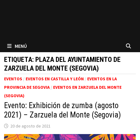
MENÚ
ETIQUETA:
PLAZA DEL AYUNTAMIENTO DE
ZARZUELA DEL MONTE (SEGOVIA)
EVENTOS
/
EVENTOS EN CASTILLA Y LEÓN
/
EVENTOS EN LA
PROVINCIA DE SEGOVIA
/
EVENTOS EN ZARZUELA DEL MONTE
(SEGOVIA)
Evento: Exhibición de zumba (agosto
2021) – Zarzuela del Monte (Segovia)
20 de agosto de 2021