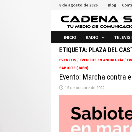
Saltar
8 de agosto de 2026
Blog
Cont
al
contenido
INICIO
RADIO
TELEVIS
ETIQUETA:
PLAZA DEL CAST
EVENTOS
/
EVENTOS EN ANDALUCÍA
/
EV
SABIOTE (JAÉN)
Evento: Marcha contra el
19 de octubre de 2022