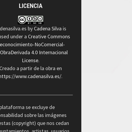
LICENCIA
denasilva.es
by
Cadena Silva
is
ensed under a
Creative Commons
econocimiento-NoComercial-
nObraDerivada 4.0 Internacional
License
.
Creado a partir de la obra en
https://www.cadenasilva.es/
.
plataforma se excluye de
nsabilidad sobre las imágenes
stas (copyright) que nos cedan
yuntamientos, artistas, usuarios