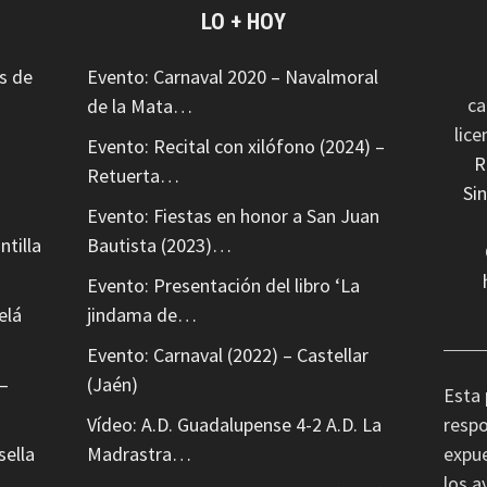
LO + HOY
s de
Evento: Carnaval 2020 – Navalmoral
ca
de la Mata…
lic
Evento: Recital con xilófono (2024) –
R
Retuerta…
Si
Evento: Fiestas en honor a San Juan
ntilla
Bautista (2023)…
Evento: Presentación del libro ‘La
elá
jindama de…
Evento: Carnaval (2022) – Castellar
–
(Jaén)
Esta 
Vídeo: A.D. Guadalupense 4-2 A.D. La
respo
sella
Madrastra…
expue
los a