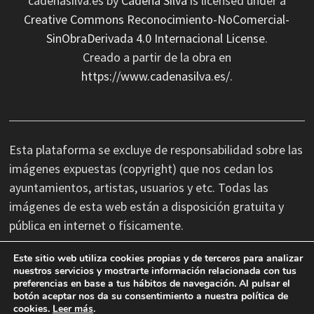
cadenasilva.es
by
Cadena Silva
is licensed under a
Creative Commons Reconocimiento-NoComercial-
SinObraDerivada 4.0 Internacional License
.
Creado a partir de la obra en
https://www.cadenasilva.es/
.
Esta plataforma se excluye de responsabilidad sobre las
imágenes expuestas (copyright) que nos cedan los
ayuntamientos, artistas, usuarios y etc. Todas las
imágenes de esta web están a disposición gratuita y
pública en internet o físicamente.
Este sitio web utiliza cookies propias y de terceros para analizar
No nos hacemos responsables de las erratas
nuestros servicios y mostrarte información relacionada con tus
preferencias en base a tus hábitos de navegación. Al pulsar el
tipográficas, así como cambios de última hora que se
botón aceptar nos da su consentimiento a nuestra política de
produzcan en la información facilitada por terceros.
cookies.
Leer más
.