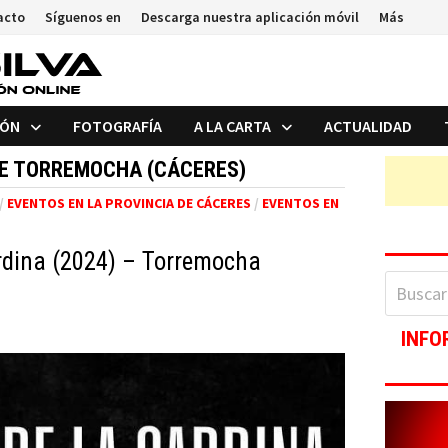
acto
Síguenos en
Descarga nuestra aplicación móvil
Más
IÓN
FOTOGRAFÍA
A LA CARTA
ACTUALIDAD
E TORREMOCHA (CÁCERES)
/
EVENTOS EN LA PROVINCIA DE CÁCERES
/
EVENTOS EN
ardina (2024) – Torremocha
Buscar:
INFO