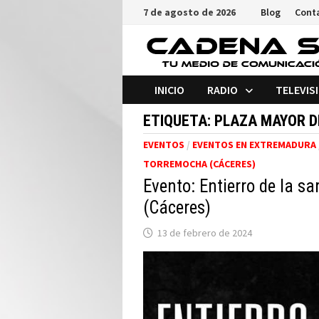
Saltar
7 de agosto de 2026
Blog
Cont
al
contenido
INICIO
RADIO
TELEVIS
ETIQUETA:
PLAZA MAYOR D
EVENTOS
/
EVENTOS EN EXTREMADURA
TORREMOCHA (CÁCERES)
Evento: Entierro de la s
(Cáceres)
13 de febrero de 2024