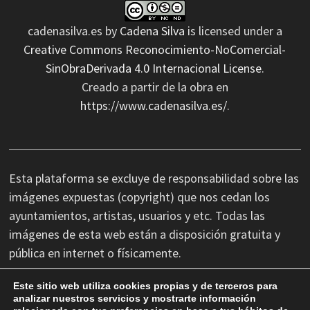
cadenasilva.es
by
Cadena Silva
is licensed under a
Creative Commons Reconocimiento-NoComercial-
SinObraDerivada 4.0 Internacional License
.
Creado a partir de la obra en
https://www.cadenasilva.es/
.
Esta plataforma se excluye de responsabilidad sobre las
imágenes expuestas (copyright) que nos cedan los
ayuntamientos, artistas, usuarios y etc. Todas las
imágenes de esta web están a disposición gratuita y
pública en internet o físicamente.
Este sitio web utiliza cookies propias y de terceros para
No nos hacemos responsables de las erratas
analizar nuestros servicios y mostrarte información