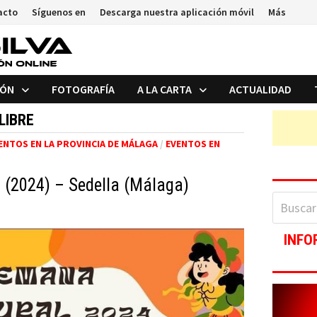
acto
Síguenos en
Descarga nuestra aplicación móvil
Más
IÓN
FOTOGRAFÍA
A LA CARTA
ACTUALIDAD
LIBRE
ENTOS EN LA PROVINCIA DE MÁLAGA
/
EVENTOS EN
 (2024) – Sedella (Málaga)
Buscar:
INFO