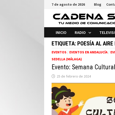
Saltar
7 de agosto de 2026
Blog
Cont
al
contenido
INICIO
RADIO
TELEVIS
ETIQUETA:
POESÍA AL AIRE 
EVENTOS
/
EVENTOS EN ANDALUCÍA
/
EV
SEDELLA (MÁLAGA)
Evento: Semana Cultural
25 de febrero de 2024