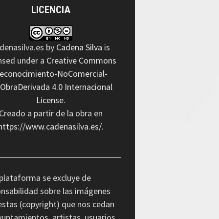
LICENCIA
denasilva.es
by
Cadena Silva
is
ensed under a
Creative Commons
econocimiento-NoComercial-
nObraDerivada 4.0 Internacional
License
.
Creado a partir de la obra en
https://www.cadenasilva.es/
.
plataforma se excluye de
nsabilidad sobre las imágenes
stas (copyright) que nos cedan
yuntamientos, artistas, usuarios