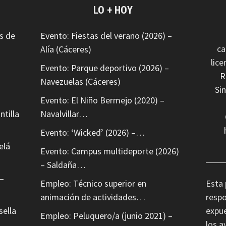
LO + HOY
s de
Evento: Fiestas del verano (2026) –
ca
Alía (Cáceres)
lic
Evento: Parque deportivo (2026) –
R
Navezuelas (Cáceres)
Si
Evento: El Niño Bermejo (2020) –
ntilla
Navalvillar…
Evento: ‘Wicked’ (2026) –…
elá
Evento: Campus multideporte (2026)
– Saldaña…
–
Empleo: Técnico superior en
Esta 
animación de actividades…
respo
sella
expue
Empleo: Peluquero/a (junio 2021) –
los a