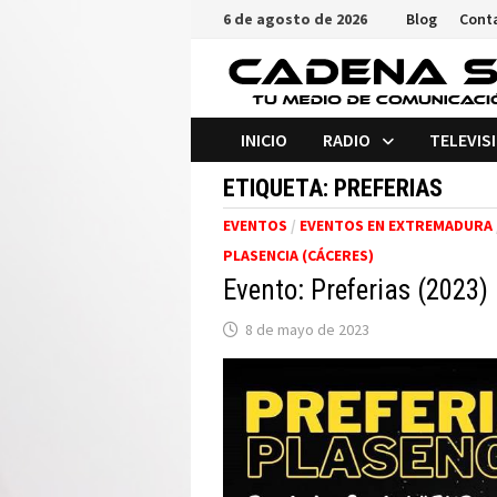
Saltar
6 de agosto de 2026
Blog
Cont
al
contenido
INICIO
RADIO
TELEVIS
ETIQUETA:
PREFERIAS
EVENTOS
/
EVENTOS EN EXTREMADURA
PLASENCIA (CÁCERES)
Evento: Preferias (2023)
8 de mayo de 2023