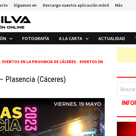
acto
Síguenos en
Descarga nuestra aplicación móvil
Más
IÓN
FOTOGRAFÍA
A LA CARTA
ACTUALIDAD
/
EVENTOS EN LA PROVINCIA DE CÁCERES
/
EVENTOS EN
 – Plasencia (Cáceres)
Buscar:
INFO