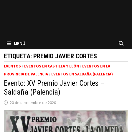
MENÚ
ETIQUETA:
PREMIO JAVIER CORTES
EVENTOS
/
EVENTOS EN CASTILLA Y LEÓN
/
EVENTOS EN LA
PROVINCIA DE PALENCIA
/
EVENTOS EN SALDAÑA (PALENCIA)
Evento: XV Premio Javier Cortes –
Saldaña (Palencia)
20 de septiembre de 2020