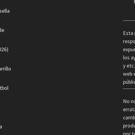
sella
de
Esta 
respo
026)
expue
los a
y etc
rrillo
web e
públi
tbol
No n
errat
cambi
produ
a
por t