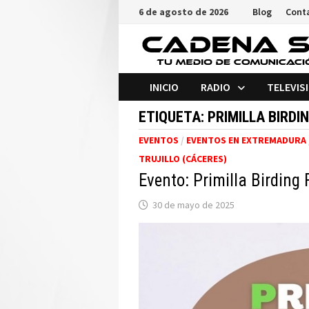
Saltar
6 de agosto de 2026
Blog
Cont
al
contenido
INICIO
RADIO
TELEVIS
ETIQUETA:
PRIMILLA BIRDI
EVENTOS
/
EVENTOS EN EXTREMADURA
TRUJILLO (CÁCERES)
Evento: Primilla Birding 
30 de mayo de 2025