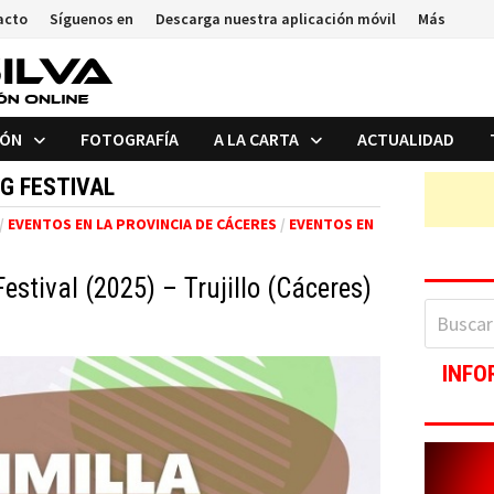
acto
Síguenos en
Descarga nuestra aplicación móvil
Más
IÓN
FOTOGRAFÍA
A LA CARTA
ACTUALIDAD
NG FESTIVAL
/
EVENTOS EN LA PROVINCIA DE CÁCERES
/
EVENTOS EN
Festival (2025) – Trujillo (Cáceres)
Buscar:
INFO