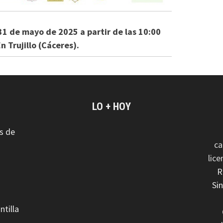
l 31 de mayo de 2025 a partir de las 10:00
n Trujillo (Cáceres).
LO + HOY
s de
ca
lic
R
Si
ntilla