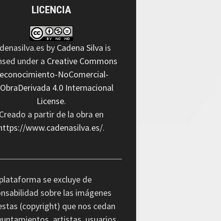
LICENCIA
denasilva.es
by
Cadena Silva
is
ensed under a
Creative Commons
econocimiento-NoComercial-
nObraDerivada 4.0 Internacional
License
.
Creado a partir de la obra en
https://www.cadenasilva.es/
.
plataforma se excluye de
nsabilidad sobre las imágenes
stas (copyright) que nos cedan
yuntamientos, artistas, usuarios