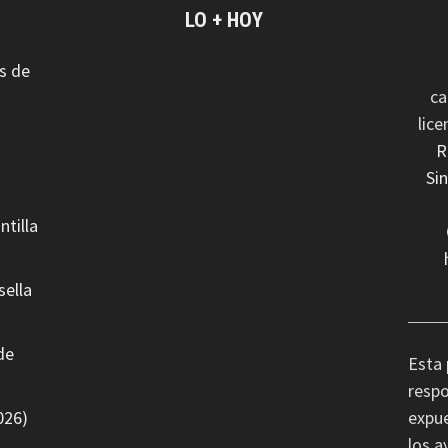
LO + HOY
s de
ca
lic
R
Si
ntilla
sella
de
Esta 
respo
026)
expue
los a