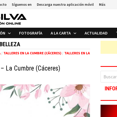
acto
Síguenos en
Descarga nuestra aplicación móvil
Más
IÓN
FOTOGRAFÍA
A LA CARTA
ACTUALIDAD
BELLEZA
A
/
TALLERES EN LA CUMBRE (CÁCERES)
/
TALLERES EN LA
) – La Cumbre (Cáceres)
Buscar:
INFO