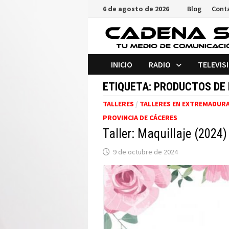
Saltar
6 de agosto de 2026
Blog
Cont
al
contenido
INICIO
RADIO
TELEVIS
ETIQUETA:
PRODUCTOS DE 
TALLERES
/
TALLERES EN EXTREMADUR
PROVINCIA DE CÁCERES
Taller: Maquillaje (2024
9 de octubre de 2024