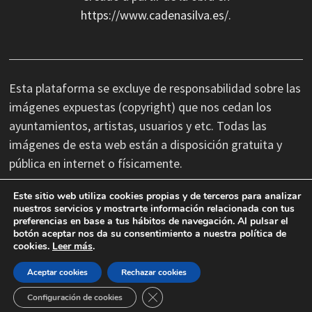
https://www.cadenasilva.es/
.
Esta plataforma se excluye de responsabilidad sobre las
imágenes expuestas (copyright) que nos cedan los
ayuntamientos, artistas, usuarios y etc. Todas las
imágenes de esta web están a disposición gratuita y
pública en internet o físicamente.
Este sitio web utiliza cookies propias y de terceros para analizar
No nos hacemos responsables de las erratas
nuestros servicios y mostrarte información relacionada con tus
preferencias en base a tus hábitos de navegación. Al pulsar el
tipográficas, así como cambios de última hora que se
botón aceptar nos da su consentimiento a nuestra política de
produzcan en la información facilitada por terceros.
cookies.
Leer más
.
Aceptar cookies
Rechazar cookies
CERRAR EL BANNER DE COOKIES
Configuración de cookies
Copyright © 2026 Cadena Silva.