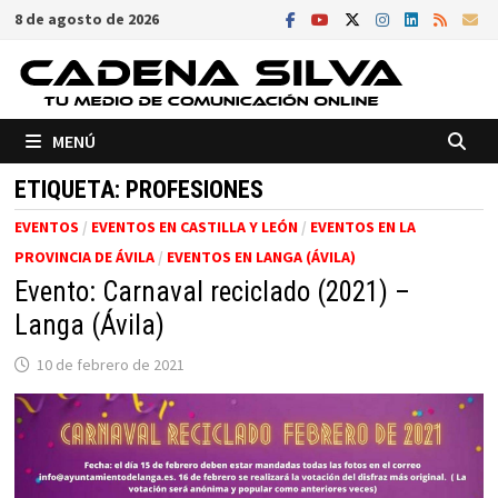
Saltar
8 de agosto de 2026
al
contenido
MENÚ
ETIQUETA:
PROFESIONES
EVENTOS
/
EVENTOS EN CASTILLA Y LEÓN
/
EVENTOS EN LA
PROVINCIA DE ÁVILA
/
EVENTOS EN LANGA (ÁVILA)
Evento: Carnaval reciclado (2021) –
Langa (Ávila)
10 de febrero de 2021