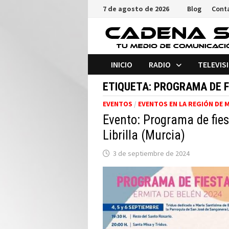
Saltar
7 de agosto de 2026
Blog
Cont
al
contenido
INICIO
RADIO
TELEVIS
ETIQUETA:
PROGRAMA DE F
EVENTOS
/
EVENTOS EN LA REGIÓN DE 
Evento: Programa de fies
Librilla (Murcia)
3 de septiembre de 2024