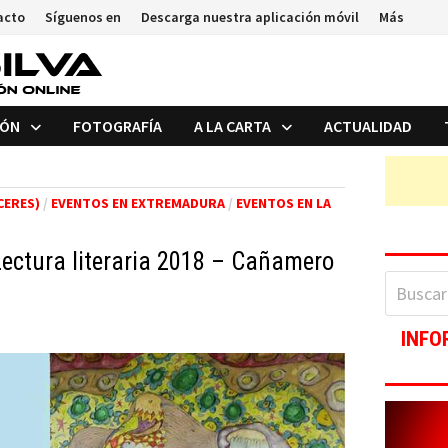
acto
Síguenos en
Descarga nuestra aplicación móvil
Más
IÓN
FOTOGRAFÍA
A LA CARTA
ACTUALIDAD
CERES)
/
EVENTOS EN EXTREMADURA
/
EVENTOS EN LA
Lectura literaria 2018 – Cañamero
Buscar:
INFO