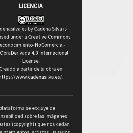
LICENCIA
denasilva.es
by
Cadena Silva
is
ensed under a
Creative Commons
econocimiento-NoComercial-
nObraDerivada 4.0 Internacional
License
.
Creado a partir de la obra en
https://www.cadenasilva.es/
.
plataforma se excluye de
nsabilidad sobre las imágenes
stas (copyright) que nos cedan
yuntamientos, artistas, usuarios