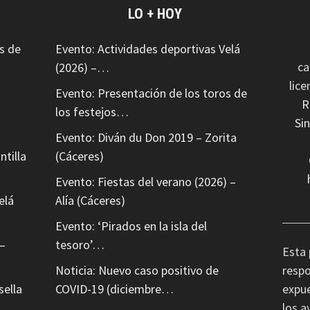
LO + HOY
s de
Evento: Actividades deportivas Velá
ca
(2026) –…
lic
Evento: Presentación de los toros de
R
los festejos…
Si
Evento: Diván du Don 2019 – Zorita
ntilla
(Cáceres)
Evento: Fiestas del verano (2026) –
elá
Alía (Cáceres)
Evento: ‘Pirados en la isla del
–
tesoro’…
Esta 
Noticia: Nuevo caso positivo de
respo
sella
COVID-19 (diciembre…
expue
los a