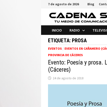
Saltar
7 de agosto de 2026
Blog
Cont
al
contenido
INICIO
RADIO
TELEVIS
ETIQUETA:
PROSA
EVENTOS
/
EVENTOS EN CAÑAMERO (CÁ
PROVINCIA DE CÁCERES
Evento: Poesía y prosa. 
(Cáceres)
24 de agosto de 2018