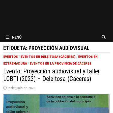
MENÚ
ETIQUETA:
PROYECCIÓN AUDIOVISUAL
EVENTOS
/
EVENTOS EN DELEITOSA (CÁCERES)
/
EVENTOS EN
EXTREMADURA
/
EVENTOS EN LA PROVINCIA DE CÁCERES
Evento: Proyección audiovisual y taller
LGBTI (2023) – Deleitosa (Cáceres)
7 de junio de 2023