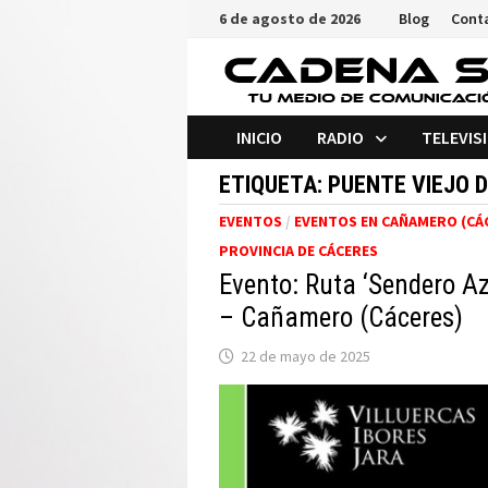
Saltar
6 de agosto de 2026
Blog
Cont
al
contenido
INICIO
RADIO
TELEVIS
ETIQUETA:
PUENTE VIEJO 
EVENTOS
/
EVENTOS EN CAÑAMERO (CÁ
PROVINCIA DE CÁCERES
Evento: Ruta ‘Sendero Az
– Cañamero (Cáceres)
22 de mayo de 2025