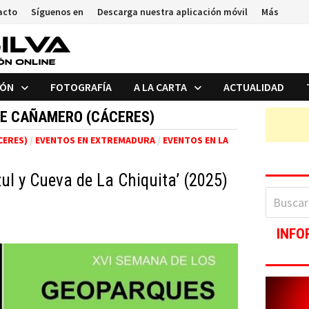
acto
Síguenos en
Descarga nuestra aplicación móvil
Más
IÓN
FOTOGRAFÍA
A LA CARTA
ACTUALIDAD
DE CAÑAMERO (CÁCERES)
CERES)
/
EVENTOS EN EXTREMADURA
/
EVENTOS EN LA
ul y Cueva de La Chiquita’ (2025)
Buscar:
INFO