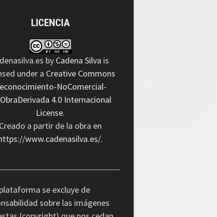
LICENCIA
denasilva.es
by
Cadena Silva
is
ensed under a
Creative Commons
econocimiento-NoComercial-
nObraDerivada 4.0 Internacional
License
.
Creado a partir de la obra en
https://www.cadenasilva.es/
.
plataforma se excluye de
nsabilidad sobre las imágenes
stas (copyright) que nos cedan