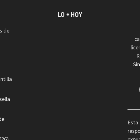
LO + HOY
s de
ca
lic
R
Si
ntilla
sella
de
Esta 
respo
026)
expue