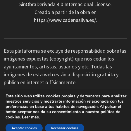
SinObraDerivada 4.0 Internacional License
.
Creado a partir de la obra en
https://www.cadenasilva.es/
.
Esta plataforma se excluye de responsabilidad sobre las
imágenes expuestas (copyright) que nos cedan los
ayuntamientos, artistas, usuarios y etc. Todas las
imágenes de esta web están a disposición gratuita y
pública en internet o físicamente.
Este sitio web utiliza cookies propias y de terceros para analizar
No nos hacemos responsables de las erratas
nuestros servicios y mostrarte información relacionada con tus
preferencias en base a tus hábitos de navegación. Al pulsar el
tipográficas, así como cambios de última hora que se
botón aceptar nos da su consentimiento a nuestra política de
produzcan en la información facilitada por terceros.
cookies.
Leer más
.
Aceptar cookies
Rechazar cookies