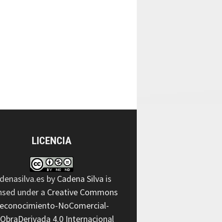
LICENCIA
denasilva.es
by
Cadena Silva
is
ensed under a
Creative Commons
econocimiento-NoComercial-
nObraDerivada 4.0 Internacional