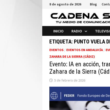
Saltar
8 de agosto de 2026
Blog
Cont
al
contenido
INICIO
RADIO
TELEVIS
ETIQUETA:
PUNTO VUELA DE
EVENTOS
/
EVENTOS EN ANDALUCÍA
/
EV
ZAHARA DE LA SIERRA (CÁDIZ)
Evento: IA en acción, tr
Zahara de la Sierra (Cád
5 de febrero de 2026