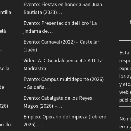
Evento: Fiestas en honor a San Juan
ntilla
Bautista (2023)…
Evento: Presentación del libro ‘La
elá
jindama de…
Evento: Carnaval (2022) – Castellar
–
(Jaén)
Esta 
Vídeo: A.D. Guadalupense 4-2 A.D. La
respo
sella
Madrastra…
expue
los a
Evento: Campus multideporte (2026)
y etc
de
– Saldaña…
web e
Evento: Cabalgata de los Reyes
públi
026)
Magos (2026) –…
Empleo: Operario de limpieza (febrero
No n
rrillo
2025) –…
errat