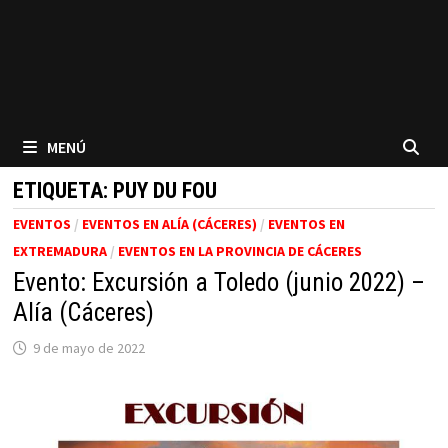
MENÚ
ETIQUETA:
PUY DU FOU
EVENTOS
/
EVENTOS EN ALÍA (CÁCERES)
/
EVENTOS EN
EXTREMADURA
/
EVENTOS EN LA PROVINCIA DE CÁCERES
Evento: Excursión a Toledo (junio 2022) –
Alía (Cáceres)
9 de mayo de 2022