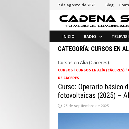
Saltar
7 de agosto de 2026
Blog
Cont
al
contenido
INICIO
RADIO
TELEVIS
CATEGORÍA:
CURSOS EN AL
Cursos en Alía (Cáceres).
CURSOS
/
CURSOS EN ALÍA (CÁCERES)
/
DE CÁCERES
Curso: Operario básico d
fotovoltaicas (2025) – A
25 de septiembre de 2025