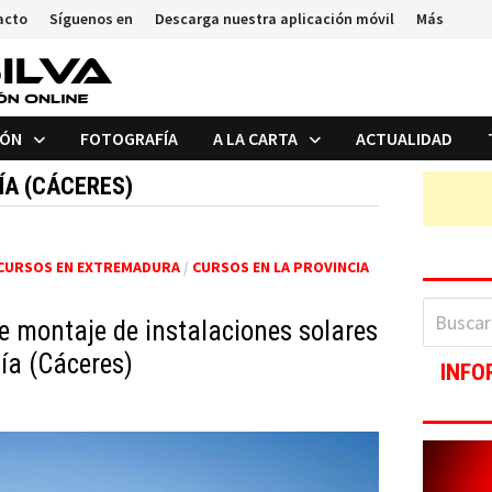
acto
Síguenos en
Descarga nuestra aplicación móvil
Más
IÓN
FOTOGRAFÍA
A LA CARTA
ACTUALIDAD
ÍA (CÁCERES)
CURSOS EN EXTREMADURA
/
CURSOS EN LA PROVINCIA
Buscar:
e montaje de instalaciones solares
lía (Cáceres)
INFO