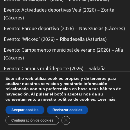
Evento: Actividades deportivas Velá (2026) – Zorita
(Cáceres)
Evento: Parque deportivo (2026) – Navezuelas (Cáceres)
Evento: ‘Wicked’ (2026) – Ribadesella (Asturias)
Evento: Campamento municipal de verano (2026) – Alía
(Cáceres)
Evento: Campus multideporte (2026) – Saldaña
(Palencia)
Este sitio web utiliza cookies propias y de terceros para
analizar nuestros servicios y mostrarte información
Evento: ‘Errantes’ (2026) – Villacarrillo (Jaén)
relacionada con tus preferencias en base a tus hábitos de
navegación. Al pulsar el botón aceptar nos da su
Evento: Zorichella (2026) – Zorita (Cáceres)
consentimiento a nuestra política de cookies.
Leer más
.
Aceptar cookies
Rechazar cookies
CERRAR EL BANNER DE COOKI
LO + HOY
Configuración de cookies