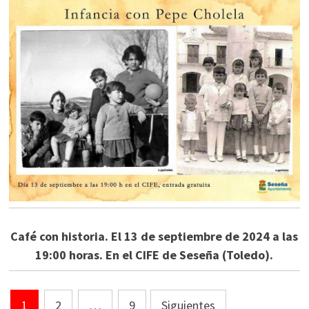
Café con historia. El 13 de septiembre de 2024 a las
19:00 horas. En el CIFE de Seseña (Toledo).
Paginación
1
2
…
9
Siguientes