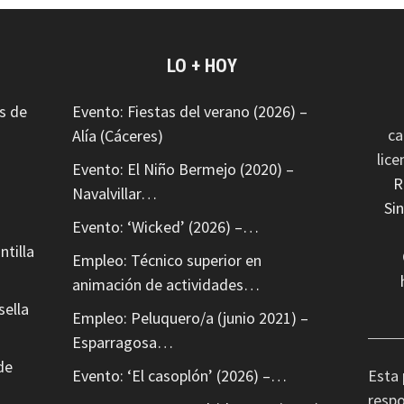
LO + HOY
s de
Evento: Fiestas del verano (2026) –
ca
Alía (Cáceres)
lic
Evento: El Niño Bermejo (2020) –
R
Navalvillar…
Si
Evento: ‘Wicked’ (2026) –…
ntilla
Empleo: Técnico superior en
animación de actividades…
sella
Empleo: Peluquero/a (junio 2021) –
Esparragosa…
de
Evento: ‘El casoplón’ (2026) –…
Esta 
respo