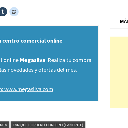
MÁ
u centro comercial online
l online
Megasilva
. Realiza tu compra
las novedades y ofertas del mes.
en: www.megasilva.com
NITA
ENRIQUE CORDERO CORDERO (CANTANTE)