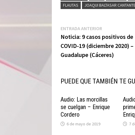
FLAUTAS
JOAQUI BALTASAR CANTANT
Navegación
Entrada
ENTRADA ANTERIOR
anterior:
Noticia: 9 casos positivos de
de
COVID-19 (diciembre 2020) –
entradas
Guadalupe (Cáceres)
PUEDE QUE TAMBIÉN TE G
Audio: Las morcillas
Audio
se cuelgan – Enrique
prim
Cordero
Enri
6 de mayo de 2019
7 d