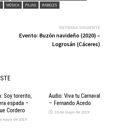
E
MÚSICA
PAJAS
RABELES
Entrada
ENTRADA SIGUIENTE
siguiente:
Evento: Buzón navideño (2020) –
Logrosán (Cáceres)
USTE
: Soy torerito,
Audio: Viva tu Carnaval
era espada –
– Fernando Acedo
que Cordero
10 de mayo de 2019
e mayo de 2019