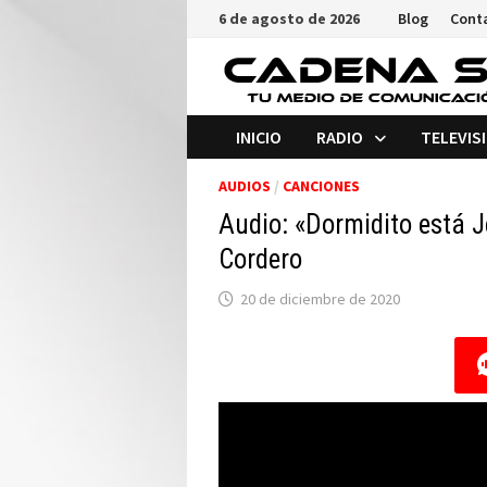
Saltar
6 de agosto de 2026
Blog
Cont
al
contenido
INICIO
RADIO
TELEVIS
AUDIOS
/
CANCIONES
Audio: «Dormidito está J
Cordero
20 de diciembre de 2020