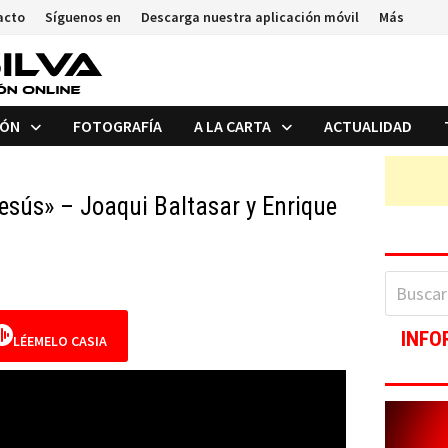
acto
Síguenos en
Descarga nuestra aplicación móvil
Más
IÓN
FOTOGRAFÍA
A LA CARTA
ACTUALIDAD
esús» – Joaqui Baltasar y Enrique
Buscar:
INFO
LÉEMELO CASIA