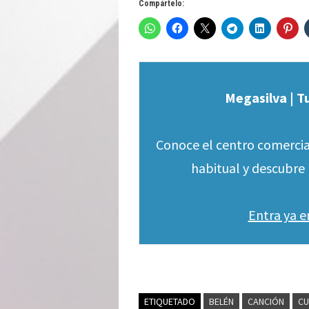
Compártelo:
Megasilva | T
Conoce el centro comercia
habitual y descubre 
Entra ya 
ETIQUETADO
BELÉN
CANCIÓN
CU