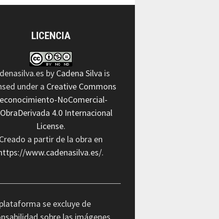
LICENCIA
denasilva.es
by
Cadena Silva
is
ensed under a
Creative Commons
econocimiento-NoComercial-
nObraDerivada 4.0 Internacional
License
.
Creado a partir de la obra en
https://www.cadenasilva.es/
.
plataforma se excluye de
nsabilidad sobre las imágenes