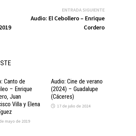
Entrada
ENTRADA SIGUIENTE
siguiente:
Audio: El Cebollero – Enrique
2019
Cordero
USTE
o: Canto de
Audio: Cine de verano
ileo – Enrique
(2024) – Guadalupe
ero, Juan
(Cáceres)
isco Villa y Elena
17 de julio de 2024
íguez
 de mayo de 2019