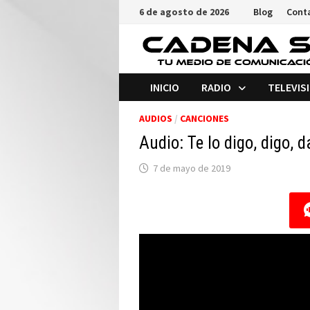
Saltar
6 de agosto de 2026
Blog
Cont
al
contenido
INICIO
RADIO
TELEVIS
AUDIOS
/
CANCIONES
Audio: Te lo digo, digo, 
7 de mayo de 2019