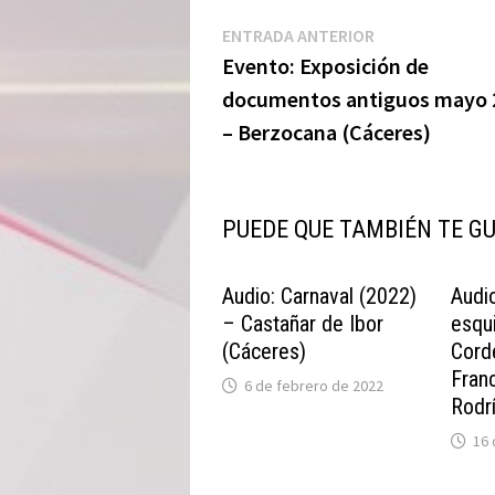
Navegación
Entrada
ENTRADA ANTERIOR
anterior:
Evento: Exposición de
de
documentos antiguos mayo 
entradas
– Berzocana (Cáceres)
PUEDE QUE TAMBIÉN TE G
Audio: Carnaval (2022)
Audi
– Castañar de Ibor
esqu
(Cáceres)
Cord
Franc
6 de febrero de 2022
Rodr
16