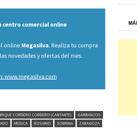
u centro comercial online
MÁ
l online
Megasilva
. Realiza tu compra
las novedades y ofertas del mes.
en: www.megasilva.com
NRIQUE CORDERO CORDERO (CANTANTE)
GARBANZOS
CADO
MÚSICA
ROSARIO
SOBRINA
ZARAGOZA