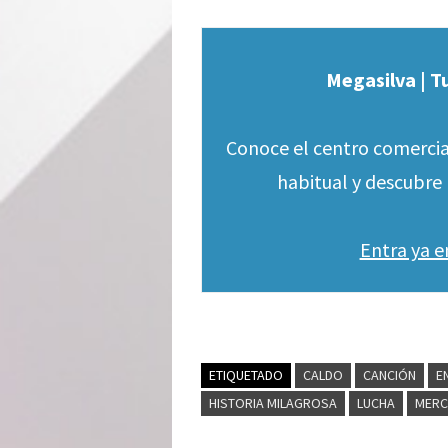
Megasilva | T
Conoce el centro comercia
habitual y descubre 
Entra ya 
ETIQUETADO
CALDO
CANCIÓN
E
HISTORIA MILAGROSA
LUCHA
MER