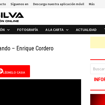
acto
Síguenos en
Descarga nuestra aplicación móvil
Más
IÓN
FOTOGRAFÍA
A LA CARTA
ACTUALIDAD
dando – Enrique Cordero
Buscar:
LÉEMELO CASIA
INFO