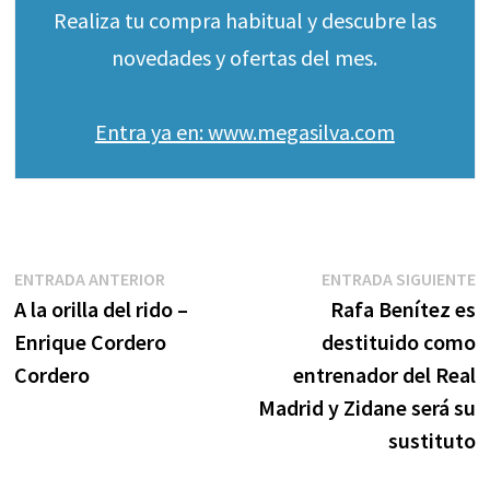
Realiza tu compra habitual y descubre las
novedades y ofertas del mes.
Entra ya en: www.megasilva.com
Navegación
Entrada
E
ENTRADA ANTERIOR
ENTRADA SIGUIENTE
anterior:
s
A la orilla del rido –
Rafa Benítez es
de
Enrique Cordero
destituido como
entradas
Cordero
entrenador del Real
Madrid y Zidane será su
sustituto