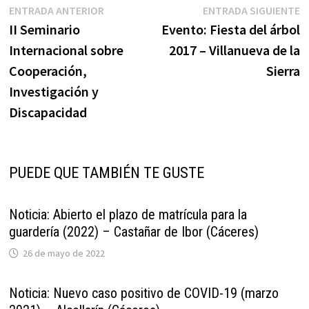
Navegación
Entrada
E
ENTRADA ANTERIOR
ENTRADA SIGUIENTE
anterior:
s
II Seminario
Evento: Fiesta del árbol
de
Internacional sobre
2017 – Villanueva de la
entradas
Cooperación,
Sierra
Investigación y
Discapacidad
PUEDE QUE TAMBIÉN TE GUSTE
Noticia: Abierto el plazo de matrícula para la
guardería (2022) – Castañar de Ibor (Cáceres)
26 de mayo de 2022
Noticia: Nuevo caso positivo de COVID-19 (marzo