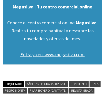
Megasilva | Tu centro comercial online
Conoce el centro comercial online
Megasilva
.
Realiza tu compra habitual y descubre las
novedades y ofertas del mes.
Entra ya en: www.megasilva.com
ETIQUETADO
AÑO SANTO GUADALUPENSE
CONCIERTO
GALA
PEDRO MONTY
PILAR BOYERO (CANTANTE)
REVISTA GRADA