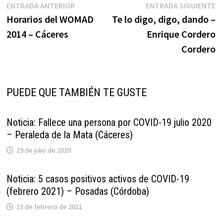
Navegación
Entrada
E
ENTRADA ANTERIOR
ENTRADA SIGUIENTE
anterior:
s
Horarios del WOMAD
Te lo digo, digo, dando –
de
2014 – Cáceres
Enrique Cordero
entradas
Cordero
PUEDE QUE TAMBIÉN TE GUSTE
Noticia: Fallece una persona por COVID-19 julio 2020
– Peraleda de la Mata (Cáceres)
29 de julio de 2020
Noticia: 5 casos positivos activos de COVID-19
(febrero 2021) – Posadas (Córdoba)
23 de febrero de 2021