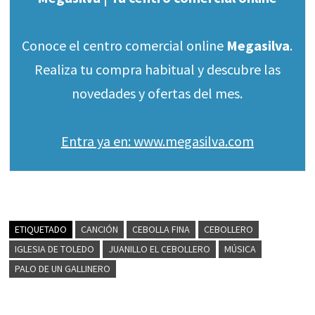
Conoce el centro comercial online
Megasilva
.
Realiza tu compra habitual y descubre las
novedades y ofertas del mes.
Entra ya en: www.megasilva.com
ETIQUETADO
CANCIÓN
CEBOLLA FINA
CEBOLLERO
IGLESIA DE TOLEDO
JUANILLO EL CEBOLLERO
MÚSICA
PALO DE UN GALLINERO