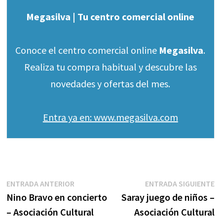
Megasilva | Tu centro comercial online
Conoce el centro comercial online
Megasilva
.
Realiza tu compra habitual y descubre las
novedades y ofertas del mes.
Entra ya en: www.megasilva.com
Navegación
Entrada
E
ENTRADA ANTERIOR
ENTRADA SIGUIENTE
anterior:
s
Nino Bravo en concierto
Saray juego de niños –
de
– Asociación Cultural
Asociación Cultural