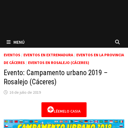
MENÚ
EVENTOS
/
EVENTOS EN EXTREMADURA
/
EVENTOS EN LA PROVINCIA
DE CÁCERES
/
EVENTOS EN ROSALEJO (CÁCERES)
Evento: Campamento urbano 2019 –
Rosalejo (Cáceres)
16 de julio de 2019
LÉEMELO CASIA