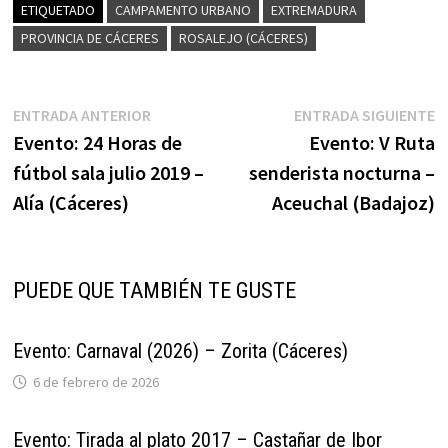
ETIQUETADO
CAMPAMENTO URBANO
EXTREMADURA
PROVINCIA DE CÁCERES
ROSALEJO (CÁCERES)
Navegación
Entrada
E
ENTRADA ANTERIOR
ENTRADA SIGUIENTE
anterior:
s
Evento: 24 Horas de
Evento: V Ruta
de
fútbol sala julio 2019 –
senderista nocturna –
entradas
Alía (Cáceres)
Aceuchal (Badajoz)
PUEDE QUE TAMBIÉN TE GUSTE
Evento: Carnaval (2026) – Zorita (Cáceres)
6 de febrero de 2026
Evento: Tirada al plato 2017 – Castañar de Ibor