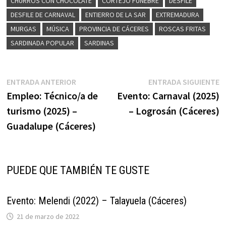
CHURROS CON CHOCOLATE
CORTEJO FÚNEBRE
DESFILE
DESFILE DE CARNAVAL
ENTIERRO DE LA SAR
EXTREMADURA
MURGAS
MÚSICA
PROVINCIA DE CÁCERES
ROSCAS FRITAS
SARDINADA POPULAR
SARDINAS
Navegación
Entrada
E
ENTRADA ANTERIOR
ENTRADA SIGUIENTE
anterior:
s
Empleo: Técnico/a de
Evento: Carnaval (2025)
de
turismo (2025) –
– Logrosán (Cáceres)
entradas
Guadalupe (Cáceres)
PUEDE QUE TAMBIÉN TE GUSTE
Evento: Melendi (2022) – Talayuela (Cáceres)
21 de marzo de 2022