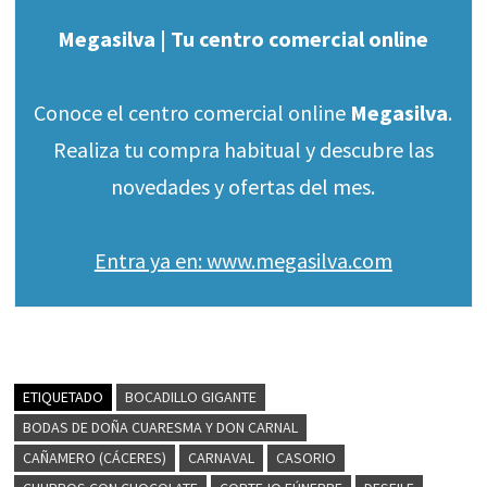
Megasilva | Tu centro comercial online
Conoce el centro comercial online
Megasilva
.
Realiza tu compra habitual y descubre las
novedades y ofertas del mes.
Entra ya en: www.megasilva.com
ETIQUETADO
BOCADILLO GIGANTE
BODAS DE DOÑA CUARESMA Y DON CARNAL
CAÑAMERO (CÁCERES)
CARNAVAL
CASORIO