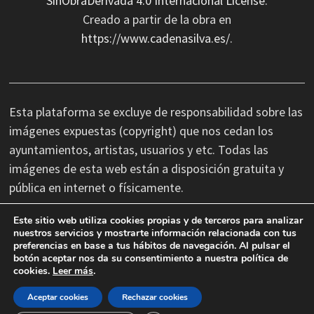
SinObraDerivada 4.0 Internacional License
.
Creado a partir de la obra en
https://www.cadenasilva.es/
.
Esta plataforma se excluye de responsabilidad sobre las
imágenes expuestas (copyright) que nos cedan los
ayuntamientos, artistas, usuarios y etc. Todas las
imágenes de esta web están a disposición gratuita y
pública en internet o físicamente.
Este sitio web utiliza cookies propias y de terceros para analizar
No nos hacemos responsables de las erratas
nuestros servicios y mostrarte información relacionada con tus
preferencias en base a tus hábitos de navegación. Al pulsar el
tipográficas, así como cambios de última hora que se
botón aceptar nos da su consentimiento a nuestra política de
produzcan en la información facilitada por terceros.
cookies.
Leer más
.
Aceptar cookies
Rechazar cookies