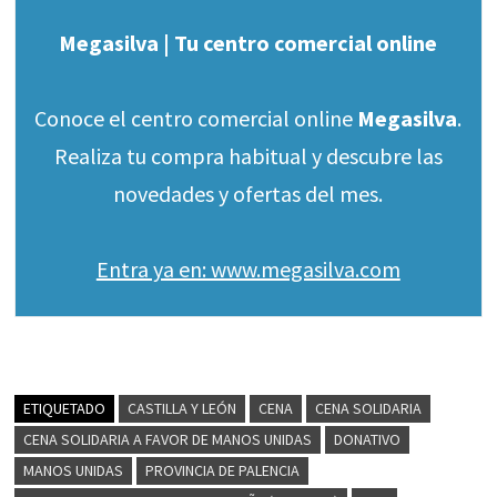
Megasilva | Tu centro comercial online
Conoce el centro comercial online
Megasilva
.
Realiza tu compra habitual y descubre las
novedades y ofertas del mes.
Entra ya en: www.megasilva.com
ETIQUETADO
CASTILLA Y LEÓN
CENA
CENA SOLIDARIA
CENA SOLIDARIA A FAVOR DE MANOS UNIDAS
DONATIVO
MANOS UNIDAS
PROVINCIA DE PALENCIA