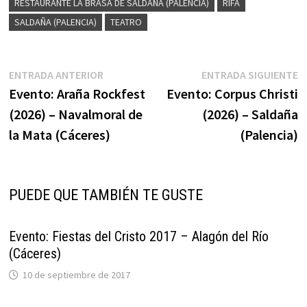
RESTAURANTE LA BRASA DE SALDAÑA (PALENCIA)
RIFA
SALDAÑA (PALENCIA)
TEATRO
Navegación
Entrada
E
ENTRADA ANTERIOR
ENTRADA SIGUIENTE
anterior:
s
Evento: Araña Rockfest
Evento: Corpus Christi
de
(2026) – Navalmoral de
(2026) – Saldaña
entradas
la Mata (Cáceres)
(Palencia)
PUEDE QUE TAMBIÉN TE GUSTE
Evento: Fiestas del Cristo 2017 – Alagón del Río
(Cáceres)
10 de septiembre de 2017