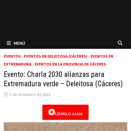
MENÚ
EVENTOS
/
EVENTOS EN DELEITOSA (CÁCERES)
/
EVENTOS EN
EXTREMADURA
/
EVENTOS EN LA PROVINCIA DE CÁCERES
Evento: Charla 2030 alianzas para
Extremadura verde – Deleitosa (Cáceres)
2 de diciembre de 2018
LÉEMELO CASIA