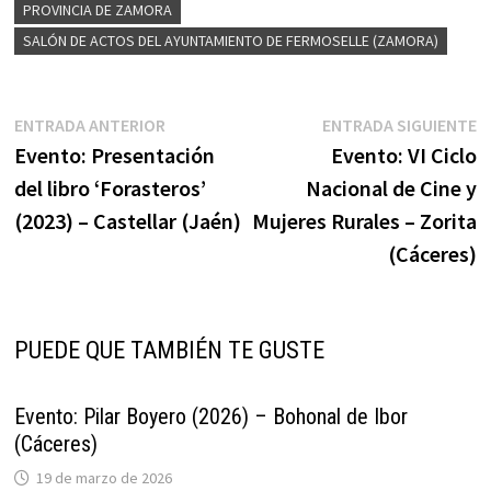
PROVINCIA DE ZAMORA
SALÓN DE ACTOS DEL AYUNTAMIENTO DE FERMOSELLE (ZAMORA)
Navegación
Entrada
E
ENTRADA ANTERIOR
ENTRADA SIGUIENTE
anterior:
s
Evento: Presentación
Evento: VI Ciclo
de
del libro ‘Forasteros’
Nacional de Cine y
entradas
(2023) – Castellar (Jaén)
Mujeres Rurales – Zorita
(Cáceres)
PUEDE QUE TAMBIÉN TE GUSTE
Evento: Pilar Boyero (2026) – Bohonal de Ibor
(Cáceres)
19 de marzo de 2026