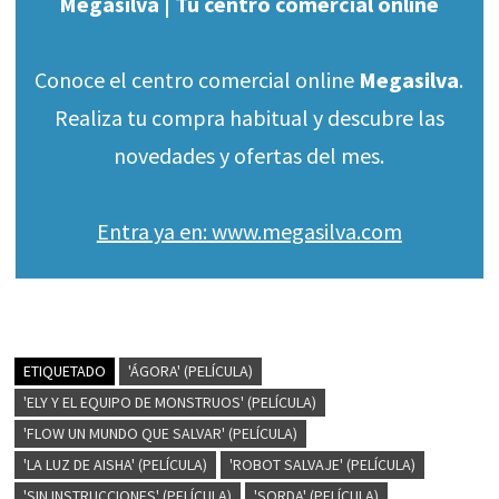
Megasilva | Tu centro comercial online
Conoce el centro comercial online
Megasilva
.
Realiza tu compra habitual y descubre las
novedades y ofertas del mes.
Entra ya en: www.megasilva.com
ETIQUETADO
'ÁGORA' (PELÍCULA)
'ELY Y EL EQUIPO DE MONSTRUOS' (PELÍCULA)
'FLOW UN MUNDO QUE SALVAR' (PELÍCULA)
'LA LUZ DE AISHA' (PELÍCULA)
'ROBOT SALVAJE' (PELÍCULA)
'SIN INSTRUCCIONES' (PELÍCULA)
'SORDA' (PELÍCULA)