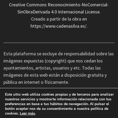
Creative Commons Reconocimiento-NoComercial-
SinObraDerivada 4.0 Internacional License
.
Creado a partir de la obra en
https://www.cadenasilva.es/
.
Esta plataforma se excluye de responsabilidad sobre las
imágenes expuestas (copyright) que nos cedan los
ayuntamientos, artistas, usuarios y etc. Todas las
imágenes de esta web están a disposición gratuita y
pública en internet o físicamente.
Este sitio web utiliza cookies propias y de terceros para analizar
No nos hacemos responsables de las erratas
nuestros servicios y mostrarte información relacionada con tus
preferencias en base a tus hábitos de navegación. Al pulsar el
tipográficas, así como cambios de última hora que se
botón aceptar nos da su consentimiento a nuestra política de
produzcan en la información facilitada por terceros.
cookies.
Leer más
.