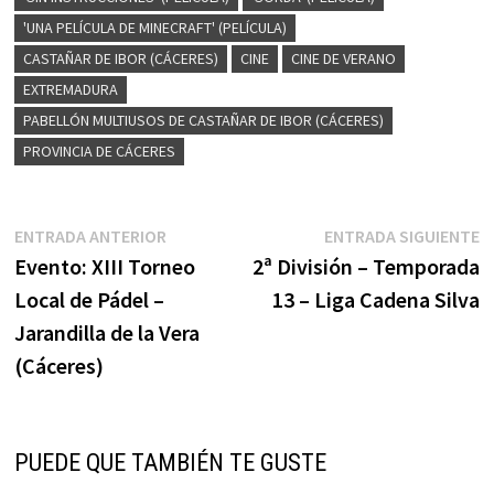
'UNA PELÍCULA DE MINECRAFT' (PELÍCULA)
CASTAÑAR DE IBOR (CÁCERES)
CINE
CINE DE VERANO
EXTREMADURA
PABELLÓN MULTIUSOS DE CASTAÑAR DE IBOR (CÁCERES)
PROVINCIA DE CÁCERES
Navegación
Entrada
E
ENTRADA ANTERIOR
ENTRADA SIGUIENTE
anterior:
s
Evento: XIII Torneo
2ª División – Temporada
de
Local de Pádel –
13 – Liga Cadena Silva
entradas
Jarandilla de la Vera
(Cáceres)
PUEDE QUE TAMBIÉN TE GUSTE