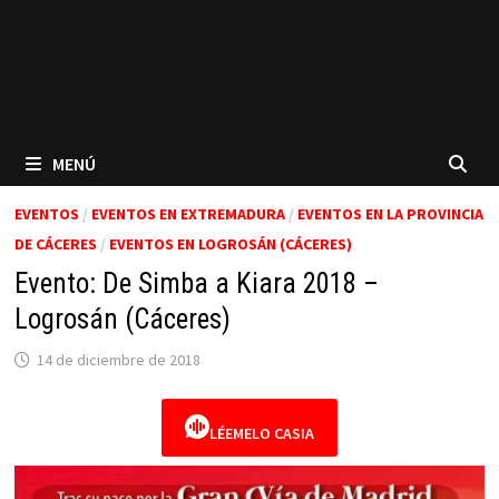
MENÚ
EVENTOS
/
EVENTOS EN EXTREMADURA
/
EVENTOS EN LA PROVINCIA
DE CÁCERES
/
EVENTOS EN LOGROSÁN (CÁCERES)
Evento: De Simba a Kiara 2018 –
Logrosán (Cáceres)
14 de diciembre de 2018
LÉEMELO CASIA