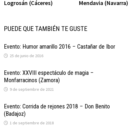
entradas
Logrosán (Cáceres)
Mendavia (Navarra)
PUEDE QUE TAMBIÉN TE GUSTE
Evento: Humor amarillo 2016 – Castañar de Ibor
25 de junio de 2016
Evento: XXVIII espectáculo de magia –
Monfarracinos (Zamora)
9 de septiembre de 2021
Evento: Corrida de rejones 2018 – Don Benito
(Badajoz)
1 de septiembre de 2018