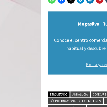
Megasilva | T
Conoce el centro comercia
habitual y descubre 
Entra ya 
ETIQUETADO
ANDALUCÍA
CONCURSO
DÍA INTERNACIONAL DE LAS MUJERES