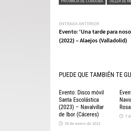
PROVINCIA DE CÓRDOBA
TALLER DE M
Navegación
Entrada
ENTRADA ANTERIOR
anterior:
Evento: ‘Una tarde para noso
de
(2022) – Alaejos (Valladolid)
entradas
PUEDE QUE TAMBIÉN TE G
Evento: Disco móvil
Even
Santa Escolástica
Navi
(2023) – Navalvillar
Rosa
de Ibor (Cáceres)
7 d
30 de enero de 2023