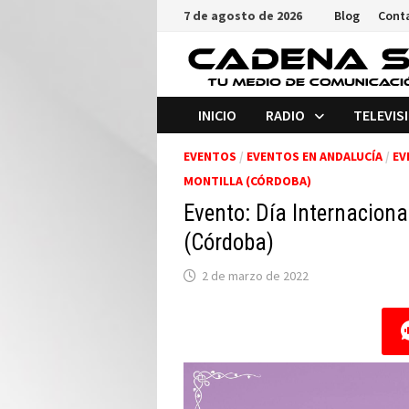
Saltar
7 de agosto de 2026
Blog
Cont
al
contenido
INICIO
RADIO
TELEVIS
EVENTOS
/
EVENTOS EN ANDALUCÍA
/
EV
MONTILLA (CÓRDOBA)
Evento: Día Internaciona
(Córdoba)
2 de marzo de 2022