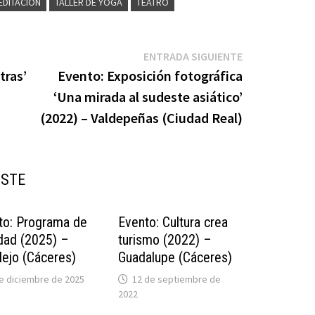
EDITACIÓN
TALLER DE YOGA
TEATRO
Entrada
ENTRADA SIGUIENTE
siguiente:
tras’
Evento: Exposición fotográfica
‘Una mirada al sudeste asiático’
(2022) – Valdepeñas (Ciudad Real)
USTE
to: Programa de
Evento: Cultura crea
dad (2025) –
turismo (2022) –
lejo (Cáceres)
Guadalupe (Cáceres)
e diciembre de 2025
12 de septiembre de
2022