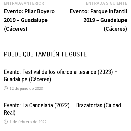
Navegación
Entrada
E
ENTRADA ANTERIOR
ENTRADA SIGUIENTE
anterior:
s
Evento: Pilar Boyero
Evento: Parque infantil
de
2019 – Guadalupe
2019 – Guadalupe
entradas
(Cáceres)
(Cáceres)
PUEDE QUE TAMBIÉN TE GUSTE
Evento: Festival de los oficios artesanos (2023) –
Guadalupe (Cáceres)
12 de junio de 2023
Evento: La Candelaria (2022) – Brazatortas (Ciudad
Real)
1 de febrero de 2022