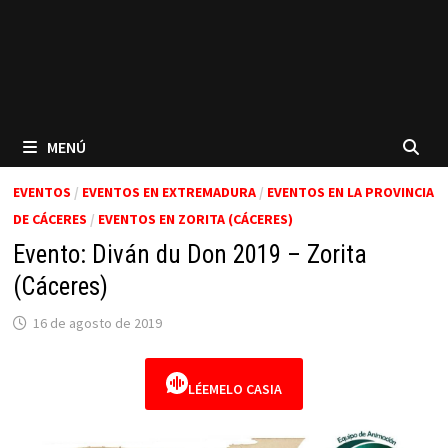
MENÚ
EVENTOS
/
EVENTOS EN EXTREMADURA
/
EVENTOS EN LA PROVINCIA
DE CÁCERES
/
EVENTOS EN ZORITA (CÁCERES)
Evento: Diván du Don 2019 – Zorita
(Cáceres)
16 de agosto de 2019
LÉEMELO CASIA