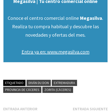
Megasilva | Tu centro comercial online
Conoce el centro comercial online
Megasilva
.
Realiza tu compra habitual y descubre las
novedades y ofertas del mes.
Entra ya en: www.megasilva.com
ETIQUETADO
DIVÁN DU DON
EXTREMADURA
PROVINCIA DE CÁCERES
ZORITA (CÁCERES)
Navegación
Entrada
E
ENTRADA ANTERIOR
ENTRADA SIGUIENTE