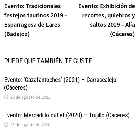
anterior:
s
Evento: Tradicionales
Evento: Exhibición de
de
festejos taurinos 2019 –
recortes, quiebros y
entradas
Esparragosa de Lares
saltos 2019 – Alía
(Badajoz)
(Cáceres)
PUEDE QUE TAMBIÉN TE GUSTE
Evento: ‘Cazafantoches’ (2021) – Carrascalejo
(Cáceres)
26 de agosto de 2021
Evento: Mercadillo outlet (2020) – Trujillo (Cáceres)
25 de agosto de 2020