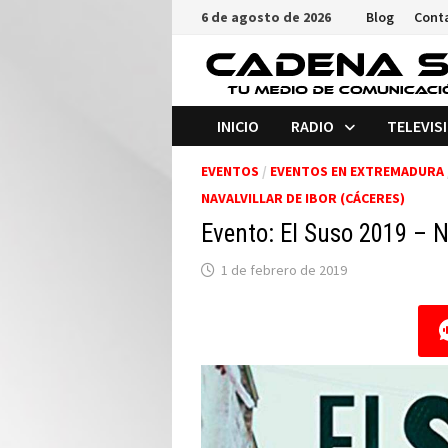
Saltar
6 de agosto de 2026
Blog
Cont
al
contenido
INICIO
RADIO
TELEVIS
EVENTOS
/
EVENTOS EN EXTREMADURA
NAVALVILLAR DE IBOR (CÁCERES)
Evento: El Suso 2019 – N
1 de febrero de 2019