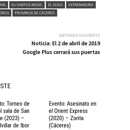
VIL
DJ SANTOS MUSIC
EL SUSO
EXTREMADURA
ERES)
PROVINCIA DE CÁCERES
Entrada
ENTRADA SIGUIENTE
siguiente:
Noticia: El 2 de abril de 2019
Google Plus cerrará sus puertas
USTE
to: Torneo de
Evento: Asesinato en
l sala de San
el Orient Express
e (2023) –
(2020) – Zorita
villar de Ibor
(Cáceres)