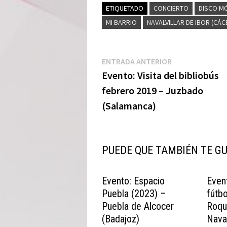
ETIQUETADO
CONCIERTO
DISCO MÓ
MI BARRIO
NAVALVILLAR DE IBOR (CÁC
Navegación
Entrada
ENTRADA ANTERIOR
anterior:
Evento: Visita del bibliobús
de
febrero 2019 – Juzbado
entradas
(Salamanca)
PUEDE QUE TAMBIÉN TE G
Evento: Espacio
Even
Puebla (2023) –
fútbo
Puebla de Alcocer
Roqu
(Badajoz)
Naval