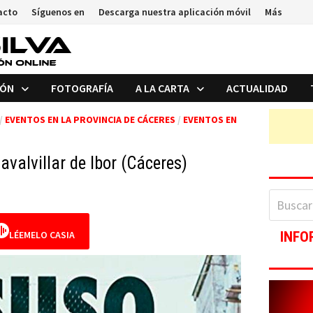
acto
Síguenos en
Descarga nuestra aplicación móvil
Más
IÓN
FOTOGRAFÍA
A LA CARTA
ACTUALIDAD
/
EVENTOS EN LA PROVINCIA DE CÁCERES
/
EVENTOS EN
avalvillar de Ibor (Cáceres)
Buscar:
LÉEMELO CASIA
INFO