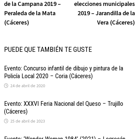
de la Campana 2019 –
elecciones municipales
entradas
Peraleda de la Mata
2019 – Jarandilla de la
(Cáceres)
Vera (Cáceres)
PUEDE QUE TAMBIÉN TE GUSTE
Evento: Concurso infantil de dibujo y pintura de la
Policía Local 2020 – Coria (Cáceres)
24 de abril de 2020
Evento: XXXVI Feria Nacional del Queso – Trujillo
(Cáceres)
25 de abril de 2023
Evento: ‘Wonder Woman 1984’ (2021) – Logrosán