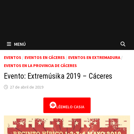
MENÚ
EVENTOS
/
EVENTOS EN CÁCERES
/
EVENTOS EN EXTREMADURA
/
EVENTOS EN LA PROVINCIA DE CÁCERES
Evento: Extremúsika 2019 – Cáceres
27 de abril de 2019
LÉEMELO CASIA