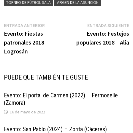
TORNEO DE FÚTBOL SALA
VIRGEN DE LA ASUNCIÓN
Navegación
Entrada
E
ENTRADA ANTERIOR
ENTRADA SIGUIENTE
anterior:
s
Evento: Fiestas
Evento: Festejos
de
patronales 2018 –
populares 2018 – Alía
entradas
Logrosán
PUEDE QUE TAMBIÉN TE GUSTE
Evento: El portal de Carmen (2022) – Fermoselle
(Zamora)
16 de mayo de 2022
Evento: San Pablo (2024) – Zorita (Cáceres)