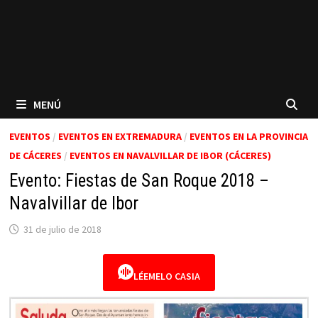
MENÚ
EVENTOS
/
EVENTOS EN EXTREMADURA
/
EVENTOS EN LA PROVINCIA
DE CÁCERES
/
EVENTOS EN NAVALVILLAR DE IBOR (CÁCERES)
Evento: Fiestas de San Roque 2018 –
Navalvillar de Ibor
31 de julio de 2018
LÉEMELO CASIA