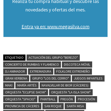
Realiza tu compra habitual y descubre las
novedades y ofertas del mes.
Entra ya en: www.megasilva.com
ETIQUETADO
ACTUACIÓN DEL GRUPO "BEREZO"
CONCIERTO DE RUMBAS Y FLAMENCO
DISCOTECA MÓVIL
DJ ANIMADOR
EXTREMADURA
FOLKLORE EXTREMEÑO
GRAN VERBENA
GRUPO "LOS DEL CERRO"
JUEGOS INFANTILES
MAKI
MARÍA ARTÉS
NAVALVILLAR DE IBOR (CÁCERES)
ORQUESTA "ECLIPSE SHOW"
ORQUESTA "LA ISLA SHOW"
ORQUESTA "SPACIO"
PAINTBALL
PREGÓN
PROCESIÓN
PROVINCIA DE CÁCERES
SAN ROQUE
SANTA MISA