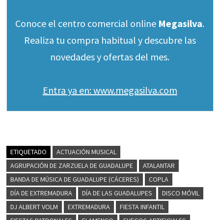
Conoce el centro comercial online
Megasilva
.
Realiza tu compra habitual y descubre las
novedades y ofertas del mes.
Entra ya en: www.megasilva.com
ETIQUETADO
ACTUACIÓN MUSICAL
AGRUPACIÓN DE ZARZUELA DE GUADALUPE
ATALANTAR
BANDA DE MÚSICA DE GUADALUPE (CÁCERES)
COPLA
DÍA DE EXTREMADURA
DÍA DE LAS GUADALUPES
DISCO MÓVIL
DJ ALBERT VOLM
EXTREMADURA
FIESTA INFANTIL