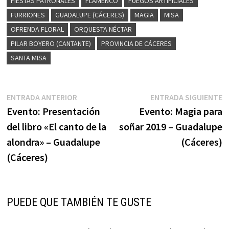
FIESTAS PATRONALES
FLAMENCO
FUEGOS ARTIFICIALES
FURRIONES
GUADALUPE (CÁCERES)
MAGIA
MISA
OFRENDA FLORAL
ORQUESTA NÉCTAR
PILAR BOYERO (CANTANTE)
PROVINCIA DE CÁCERES
SANTA MISA
Navegación
Entrada
E
ENTRADA ANTERIOR
ENTRADA SIGUIENTE
anterior:
s
Evento: Presentación
Evento: Magia para
de
del libro «El canto de la
soñar 2019 – Guadalupe
entradas
alondra» – Guadalupe
(Cáceres)
(Cáceres)
PUEDE QUE TAMBIÉN TE GUSTE