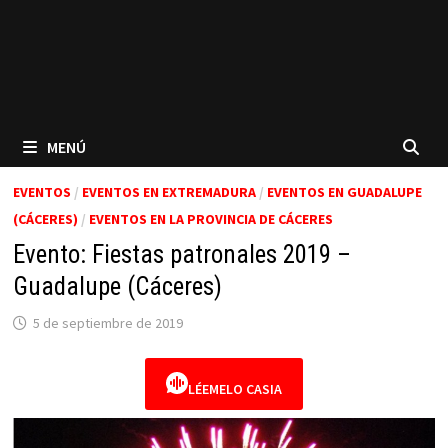
MENÚ
EVENTOS
/
EVENTOS EN EXTREMADURA
/
EVENTOS EN GUADALUPE
(CÁCERES)
/
EVENTOS EN LA PROVINCIA DE CÁCERES
Evento: Fiestas patronales 2019 –
Guadalupe (Cáceres)
5 de septiembre de 2019
LÉEMELO CASIA