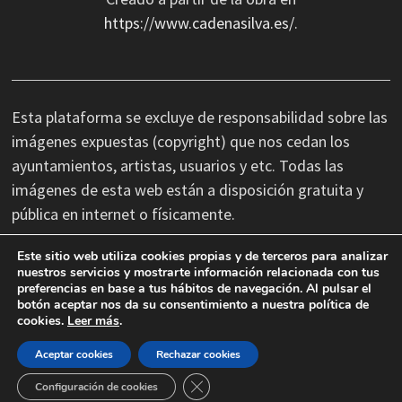
https://www.cadenasilva.es/
.
Esta plataforma se excluye de responsabilidad sobre las
imágenes expuestas (copyright) que nos cedan los
ayuntamientos, artistas, usuarios y etc. Todas las
imágenes de esta web están a disposición gratuita y
pública en internet o físicamente.
Este sitio web utiliza cookies propias y de terceros para analizar
No nos hacemos responsables de las erratas
nuestros servicios y mostrarte información relacionada con tus
preferencias en base a tus hábitos de navegación. Al pulsar el
tipográficas, así como cambios de última hora que se
botón aceptar nos da su consentimiento a nuestra política de
produzcan en la información facilitada por terceros.
cookies.
Leer más
.
Aceptar cookies
Rechazar cookies
CERRAR EL BANNER DE COOKIES
Configuración de cookies
Copyright © 2026 Cadena Silva.